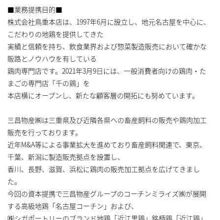
■業務提携目的■
株式会社鳥重本店は、1997年6月に設立し、地元名古屋を中心に、
こだわりの地鶏を提供してきた
実績と信頼を持ち、飲食業界および惣菜製造販売において確かな
販路とノウハウを有している
鶏肉専門店です。2021年3月9日には、一般消費者向けの鶏肉・た
まごの専門店「千の鶏」を
本店横にオープンし、新たな顧客層の開拓にも努めています。
三昌物産㈱は三重県及び近隣各県への畜産飼料の販売や鶏肉加工
販売を行っております。
近年M&A等による事業拡大を進めており畜産飼料関連で、東京、
千葉、新潟に製造販売拠点を設置し、
香川、長野、滋賀、浜松に鶏肉の販売加工拠点を広げてきまし
た。
今回の資本提携で三昌物産グループのコーチンミライズ㈱が展開
する高級地鶏「名古屋コーチン」および、
㈱シガポートリーのブランド地鶏「近江黒鶏」銘柄鶏「近江鶏」