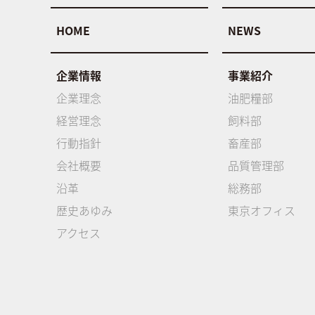
HOME
NEWS
企業情報
事業紹介
企業理念
油肥糧部
経営理念
飼料部
行動指針
畜産部
会社概要
品質管理部
沿革
総務部
歴史あゆみ
東京オフィス
アクセス